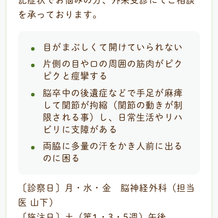
を承っております。
目がまぶしくて開けていられない
片側の目や口の周囲の筋肉がピク
ピクと痙攣する
脳卒中の後遺症などで手足が麻痺
して関節が拘縮（関節の動きが制
限される事）し、日常生活やリハ
ビリに支障がある
両脇に多量の汗をかき人前に出る
のに困る
〔診察日〕月・水・金 脳神経外科（担当
医 山下）
〔施注日〕土（第1・3・5週）午後