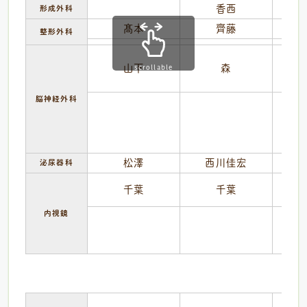
香西
形成外科
髙本
齊藤
整形外科
山下
森
scrollable
脳神経外科
松澤
西川佳宏
泌尿器科
千葉
千葉
(1
内視鏡
午後
月
火