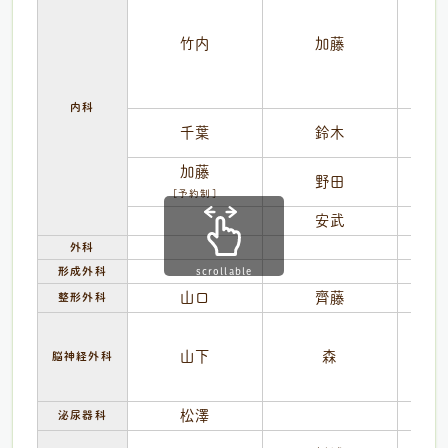
竹内
加藤
内科
千葉
鈴木
(
加藤
野田
[予約制]
安武
外科
scrollable
形成外科
山口
齊藤
整形外科
山下
森
脳神経外科
松澤
泌尿器科