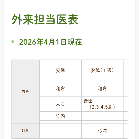
外来担当医表
2026年4月1日現在
午前
月
火
安武
安武(１週)
和倉
和倉
内科
野田
大石
（2.3.4.5週）
(
竹内
杉浦
外科