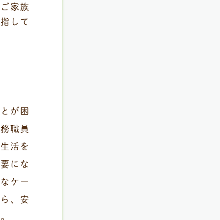
やご家族
目指して
ことが困
事務職員
の生活を
必要にな
要なケー
がら、安
す。