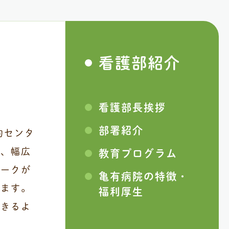
看護部紹介
看護部⻑挨拶
部署紹介
約センタ
に、幅広
教育プログラム
ラークが
⻲有病院の特徴・
います。
福利厚⽣
できるよ