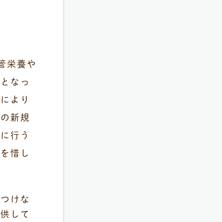
管栄養や
難となっ
院により
瘡の新規
的に行う
力を惜し
りつけな
提供して