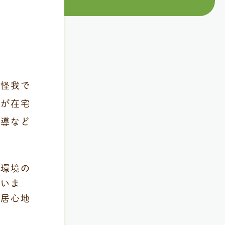
や怪我で
たが在宅
指導など
養環境の
ていま
う居心地