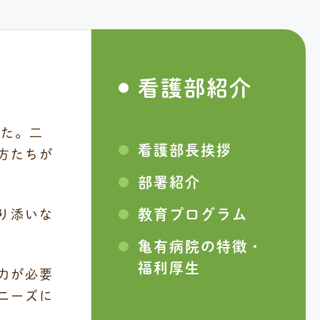
看護部紹介
した。二
看護部⻑挨拶
方たちが
部署紹介
教育プログラム
り添いな
⻲有病院の特徴・
福利厚⽣
力が必要
ニーズに