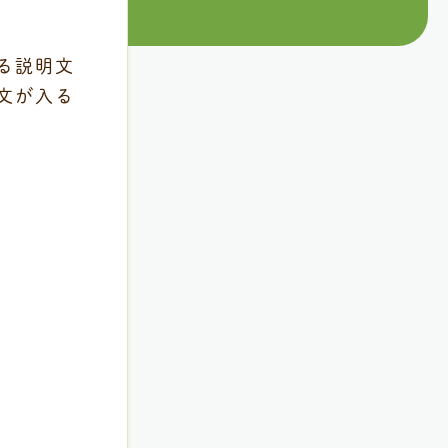
る説明文
文が入る