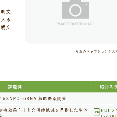
）
説明文
が入る
説明文
写真のキャプションが入
課題例
紹介ス
SNPD-siRNA 核酸医薬開発
治療効果向上と合併症低減を目指した生体
PDF
究
(262K