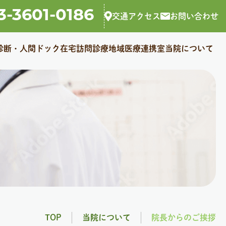
3-3601-0186
交通アクセス
お問い合わせ
診断・人間ドック
在宅訪問診療
地域医療連携室
当院について
TOP
当院について
院⻑からのご挨拶