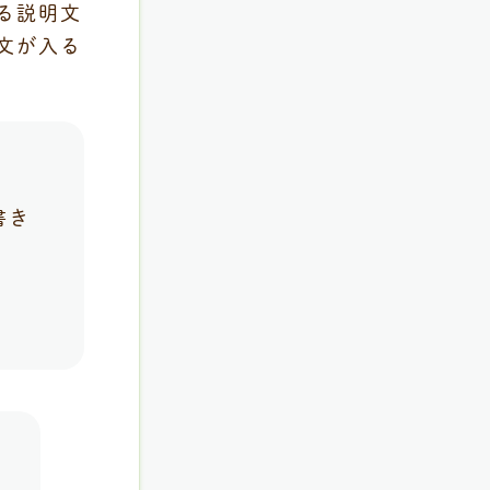
る説明文
文が入る
書き